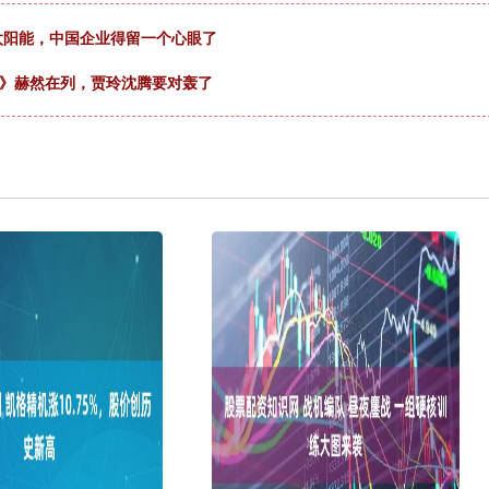
展太阳能，中国企业得留一个心眼了
开》赫然在列，贾玲沈腾要对轰了