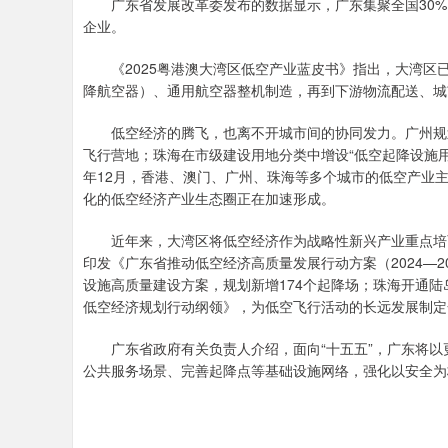
广东省发展改革委发布的数据显示，广东集聚全国30%以
企业。
《2025粤港澳大湾区低空产业蓝皮书》指出，大湾区已
降航空器）、通用航空器整机制造，再到下游物流配送、城
低空经济的腾飞，也离不开城市间的协同发力。广州规划20
飞行营地；珠海在市级建设用地分类中增设“低空起降设施
年12月，香港、澳门、广州、珠海等多个城市的低空产业
化的低空经济产业生态圈正在加速形成。
近年来，大湾区将低空经济作为战略性新兴产业重点培育
印发《广东省推动低空经济高质量发展行动方案（2024—
设施高质量建设方案，规划新增174个起降场；珠海开通
低空经济规划行动纲领》，为低空飞行活动的长远发展制定
广东省政府有关负责人介绍，面向“十五五”，广东将以
公共服务场景、完善起降点等基础设施网络，强化以安全为