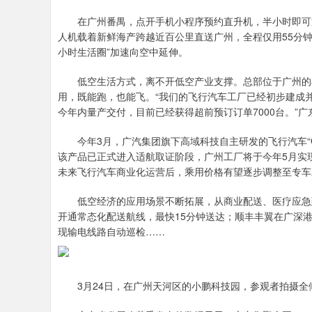
在广州番禺，点开手机小程序预约直升机，半小时即可通
人机载着新鲜海产跨越近百公里直送广州，全程仅用55分
小时生活圈”加速向空中延伸。
低空生活方式，离不开低空产业支撑。总部位于广州的小
用，既能跑，也能飞。“我们的飞行汽车工厂已经初步建成并
今年内量产交付，目前已经获得超前预订订单7000台。”
今年3月，广汽集团旗下高域科技自主研发的飞行汽车“GOV
该产品已正式进入适航取证阶段，广州工厂将于今年5月实现
未来飞行汽车商业化运营后，乘用价格有望逐步调整至专车
低空经济的应用场景不断拓展，从商业配送、医疗应急到
开通常态化配送航线，最快15分钟送达；顺丰丰翼在广深港
现输电线路自动巡检……
3月24日，在广州天河区的小鹏科技园，参观者拍摄全倾