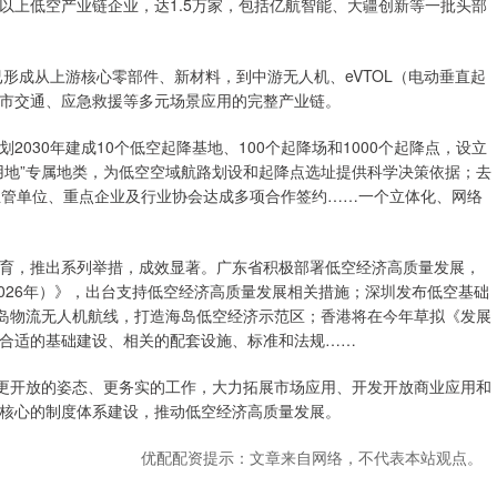
上低空产业链企业，达1.5万家，包括亿航智能、大疆创新等一批头部
形成从上游核心零部件、新材料，到中游无人机、eVTOL（电动垂直起
市交通、应急救援等多元场景应用的完整产业链。
30年建成10个低空起降基地、100个起降场和1000个起降点，设立
用地”专属地类，为低空空域航路划设和起降点选址提供科学决策依据；去
主管单位、重点企业及行业协会达成多项合作签约……一个立体化、网络
，推出系列举措，成效显著。广东省积极部署低空经济高质量发展，
2026年）》，出台支持低空经济高质量发展相关措施；深圳发布低空基础
陆岛物流无人机航线，打造海岛低空经济示范区；香港将在今年草拟《发展
合适的基础建设、相关的配套设施、标准和法规……
更开放的姿态、更务实的工作，大力拓展市场应用、开发开放商业应用和
核心的制度体系建设，推动低空经济高质量发展。
优配配资提示：文章来自网络，不代表本站观点。