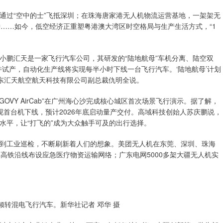
过“空中的士”飞抵深圳；在珠海唐家港无人机物流运营基地，一架架无
钟……如今，低空经济正重塑粤港澳大湾区时空格局与生产生活方式，“1
鹏汇天是一家飞行汽车公司，其研发的“陆地航母”车机分离、陆空双
试产，自动化生产线将实现每半小时下线一台飞行汽车。‘陆地航母’计划
广东汇天航空航天科技有限公司副总裁仇明全说。
Y AirCab”在广州海心沙完成核心城区首次场景飞行演示。据了解，
首台机下线，预计2026年底启动量产交付。高域科技创始人苏庆鹏说，
水平，让“打飞的”成为大众触手可及的出行选择。
工业巡检，不断刷新着人们的想象。美团无人机在东莞、深圳、珠海
高铁沿线布设应急医疗物资运输网络；广东电网5000多架大疆无人机实
转混电飞行汽车。新华社记者 邓华 摄